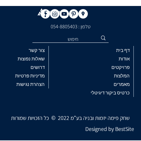
טלפון : ​054-8805403
דף בית
צור קשר
אודות
שאלות נפוצות
פרויקטים
דרושים
המלצות
מדיניות פרטיות
מאמרים
הצהרת נגישות
כרטיס ביקור דיגיטלי
שחק פימה יזמות ובניה בע"מ 2022 © כל הזכויות שמורות
שחק פימה יזמות ובניה בע"מ 2022 © כל הזכויות שמורות
Designed by
Designed by
BestSite
BestSite