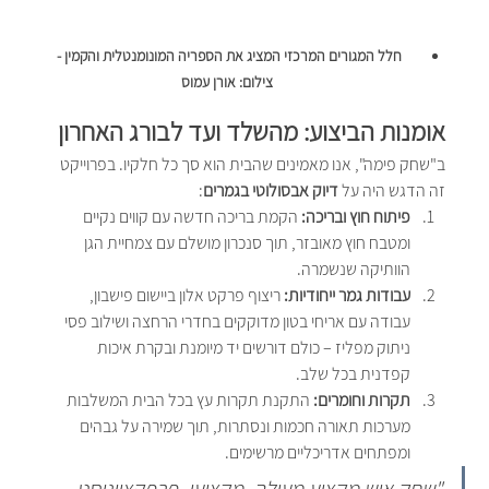
חלל המגורים המרכזי המציג את הספריה המונומנטלית והקמין - 
צילום: אורן עמוס
אומנות הביצוע: מהשלד ועד לבורג האחרון
ב"שחק פימה", אנו מאמינים שהבית הוא סך כל חלקיו. בפרוייקט 
זה הדגש היה על 
דיוק אבסולוטי בגמרים
:
פיתוח חוץ ובריכה:
 הקמת בריכה חדשה עם קווים נקיים 
ומטבח חוץ מאובזר, תוך סנכרון מושלם עם צמחיית הגן 
הוותיקה שנשמרה. 
עבודות גמר ייחודיות:
 ריצוף פרקט אלון ביישום פישבון, 
עבודה עם אריחי בטון מדוקקים בחדרי הרחצה ושילוב פסי 
ניתוק מפליז – כולם דורשים יד מיומנת ובקרת איכות 
קפדנית בכל שלב.
תקרות וחומרים:
 התקנת תקרות עץ בכל הבית המשלבות 
מערכות תאורה חכמות ונסתרות, תוך שמירה על גבהים 
ומפתחים אדריכליים מרשימים.