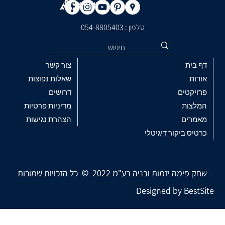
כשהנדסה פוגשת השראה: מאחורי הקלעים של
פרויקט "הבית בבורגתא"
טלפון : ​054-8805403
דף בית
צור קשר
אודות
שאלות נפוצות
פרויקטים
דרושים
המלצות
מדיניות פרטיות
מאמרים
הצהרת נגישות
כרטיס ביקור דיגיטלי
שחק פימה יזמות ובניה בע"מ 2022 © כל הזכויות שמורות
שחק פימה יזמות ובניה בע"מ 2022 © כל הזכויות שמורות
Designed by
Designed by
BestSite
BestSite